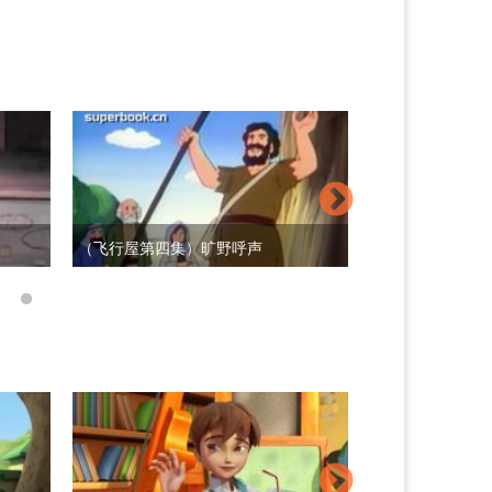
(妙妙书经典版
（飞行屋第四集）旷野呼声
（飞行屋第五