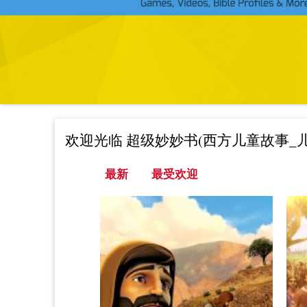
频
_
教
育
类
卡
通)
欢迎光临 超级妙妙书(西方儿童故事_
（活动标签）
最新
最受欢迎