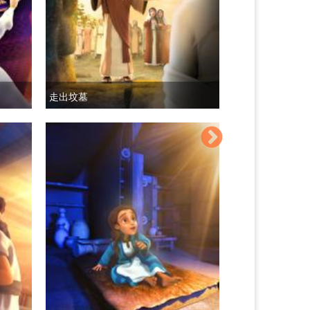
走出坟墓
大元帅和大麻