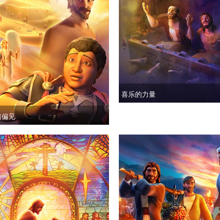
喜乐的力量
越偏见