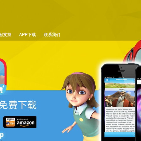
跳
转
到
主
要
献支持
APP下载
联系我们
内
容