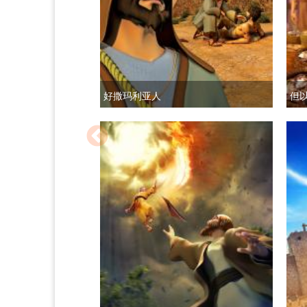
好撒玛利亚人
但