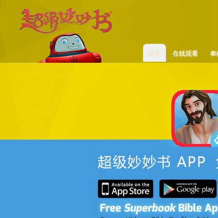
次级菜单
超
级
妙
妙
首页
在线观看
奉
主菜单
书
(西
方
儿
童
故
事
_
儿
童
早
教
视