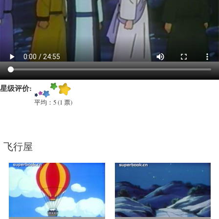
教
育
类
卡
通)
星级评价:
平均：
5
(
1
票)
飞行屋