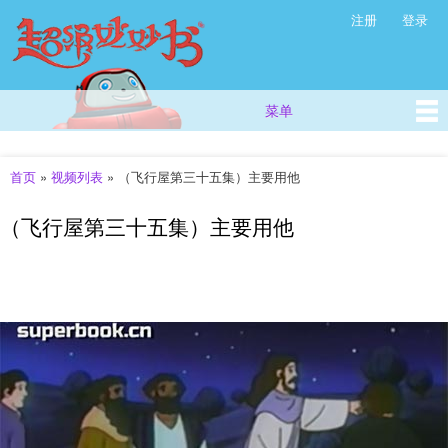
超
跳
注册
登录
次级菜单
级
转
妙
到
主
妙
要
书
菜单
主菜单
内
(西
容
方
儿
首页
»
视频列表
»
（飞行屋第三十五集）主要用他
你在这里
童
故
（飞行屋第三十五集）主要用他
事
_
儿
童
早
教
视
频
_