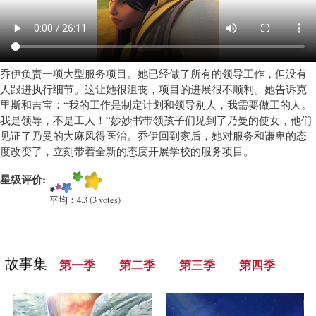
教
育
类
卡
通)
乔伊负责一项大型服务项目。她已经做了所有的领导工作，但没有
人跟进执行细节。这让她很沮丧，项目的进展很不顺利。她告诉克
里斯和吉宝：“我的工作是制定计划和领导别人，我需要做工的人。
我是领导，不是工人！”妙妙书带领孩子们见到了乃曼的使女，他们
见证了乃曼的大麻风得医治。乔伊回到家后，她对服务和谦卑的态
度改变了，立刻带着全新的态度开展学校的服务项目。
星级评价:
平均：
4.3
(
3
votes)
故事集
第一季
第二季
第三季
第四季