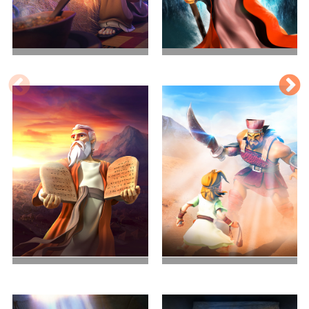
兄弟之争
出埃及记
摩西十诫
面对巨人