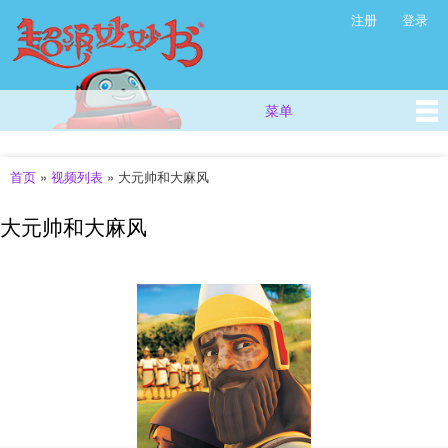
超
跳
注册
登录
次级菜单
级
转
妙
到
主
妙
要
书
菜单
主菜单
内
(西
容
方
儿
首页
»
视频列表
»
大元帅和大麻风
你在这里
童
故
大元帅和大麻风
事
_
儿
童
早
教
视
频
_