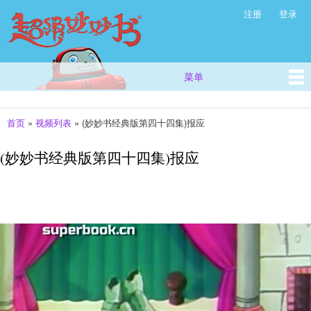
超
跳
注册
登录
次级菜单
级
转
妙
到
主
妙
要
书
菜单
主菜单
内
(西
容
方
儿
首页
»
视频列表
»
(妙妙书经典版第四十四集)报应
你在这里
童
故
(妙妙书经典版第四十四集)报应
事
_
儿
童
早
教
视
频
_