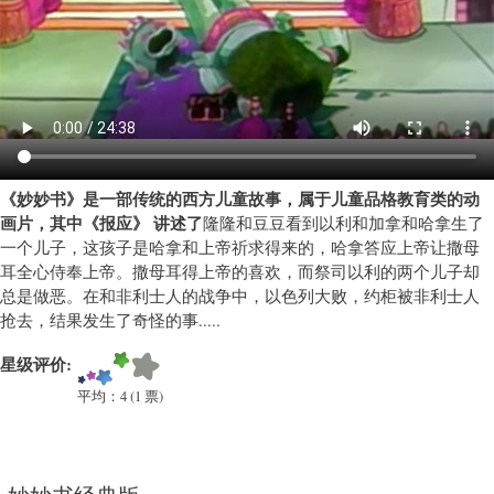
教
育
类
卡
通)
《妙妙书》是一部传统的西方儿童故事，属于儿童品格教育类的动
画片，其中《报应》 讲述了
隆隆和豆豆看到以利和加拿和哈拿生了
一个儿子，这孩子是哈拿和上帝祈求得来的，哈拿答应上帝让撒母
耳全心侍奉上帝。撒母耳得上帝的喜欢，而祭司以利的两个儿子却
总是做恶。在和非利士人的战争中，以色列大败，约柜被非利士人
抢去，结果发生了奇怪的事.....
星级评价:
平均：
4
(
1
票)