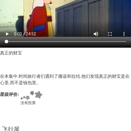
教
育
类
卡
通)
真正的财宝
在本集中,时间旅行者们遇到了撒该和拉结,他们发现真正的财宝是在
心里,而不是钱包里。
星级评价:
没有投票
飞行屋