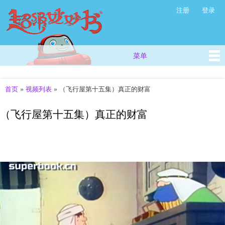
超
跳
注册
登录
次级菜单
级
转
妙
到
主
妙
要
书
菜单
主菜单
内
(西
容
方
儿
首页
»
视频列表
»
（飞行屋第十五集）真正的财富
你在这里
童
故
（飞行屋第十五集）真正的财富
事
_
儿
童
早
教
视
频
_