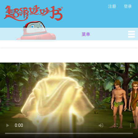
超
跳
注册
登录
次级菜单
级
转
妙
到
主
妙
要
书
菜单
主菜单
内
(西
容
方
儿
你在这里
童
故
事
_
儿
童
早
教
视
频
_