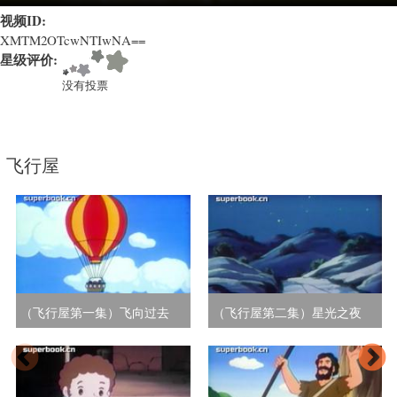
教
育
视频ID:
类
XMTM2OTcwNTIwNA==
星级评价:
卡
通)
没有投票
飞行屋
（飞行屋第一集）飞向过去
（飞行屋第二集）星光之夜