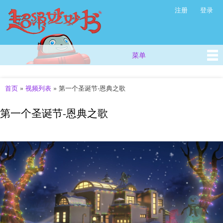
超
跳
注册
登录
次级菜单
级
转
妙
到
主
妙
要
书
菜单
主菜单
内
(西
容
方
儿
首页
»
视频列表
»
第一个圣诞节-恩典之歌
你在这里
童
故
第一个圣诞节-恩典之歌
事
_
儿
童
早
教
视
频
_