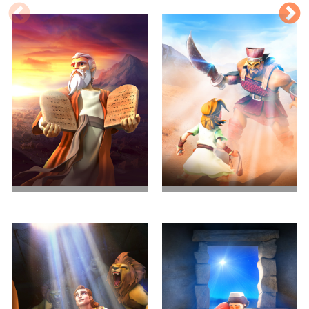
摩西十诫
面对巨人