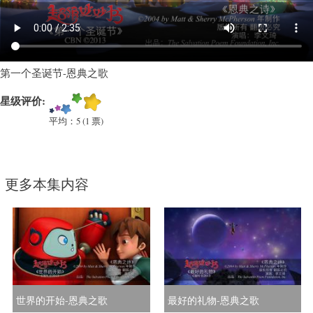
教
育
类
卡
通)
第一个圣诞节-恩典之歌
星级评价:
平均：
5
(
1
票)
更多本集内容
世界的开始-恩典之歌
最好的礼物-恩典之歌