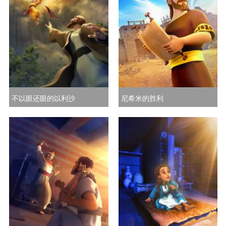
不以眼还眼的以利沙
尼希米的胜利