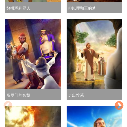
好撒玛利亚人
但以理和王的梦
所罗门的智慧
走出坟墓