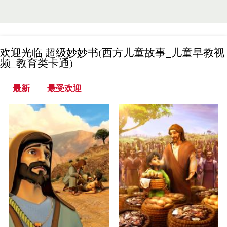
教
育
类
卡
通)
欢迎光临 超级妙妙书(西方儿童故事_儿童早教视
频_教育类卡通)
（活动标签）
最新
最受欢迎