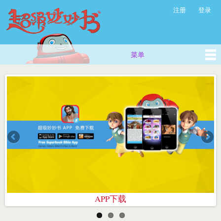
超
跳
注册
登录
次级菜单
级
转
妙
到
主
妙
要
书
菜单
主菜单
内
(西
容
方
儿
童
故
事
_
儿
童
早
教
视
请让我们为你祷告
你想认识神吗？
APP下载
频
_