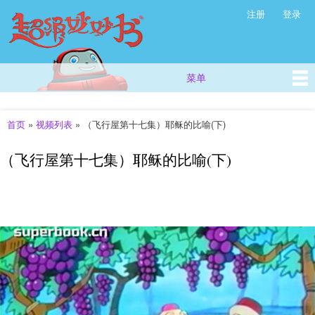
超
跳
注册
登录
次级菜单
级
转
妙
到
主
妙
要
书
菜单
主菜单
内
(西
容
方
儿
首页
»
视频列表
»
（飞行屋第十七集）耶稣的比喻(下)
你在这里
童
故
（飞行屋第十七集）耶稣的比喻(下)
事
_
儿
童
早
教
视
频
_