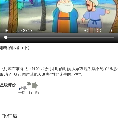
教
育
类
卡
通)
耶稣的比喻（下）
飞行屋在准备飞回到20世纪倒计时的时候,大家发现凯琪不见了! 教授
取消了飞行, 同时其他人则去寻找“迷失的小羊”。
星级评价:
平均：
1
(
1
票)
飞行屋