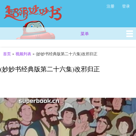
超
跳
注册
登录
次级菜单
级
转
妙
到
主
妙
要
书
菜单
主菜单
内
(西
容
方
儿
首页
»
视频列表
»
(妙妙书经典版第二十六集)改邪归正
你在这里
童
故
(妙妙书经典版第二十六集)改邪归正
事
_
儿
童
早
教
视
频
_