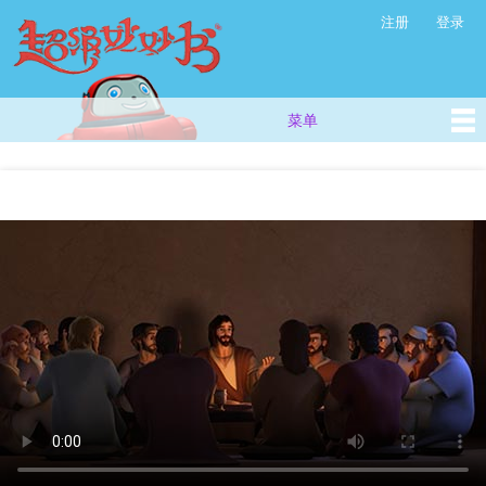
超
跳
注册
登录
次级菜单
级
转
妙
到
主
妙
要
书
菜单
主菜单
内
(西
容
方
儿
你在这里
童
故
事
_
儿
童
早
教
视
频
_