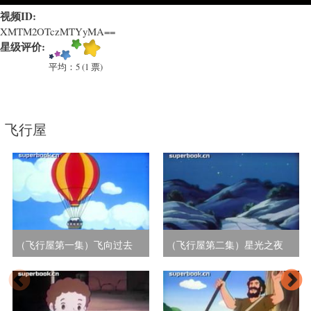
教
育
视频ID:
类
XMTM2OTczMTYyMA==
星级评价:
卡
通)
平均：
5
(
1
票)
飞行屋
（飞行屋第一集）飞向过去
（飞行屋第二集）星光之夜