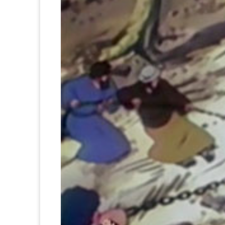
频
_
教
育
类
卡
通)