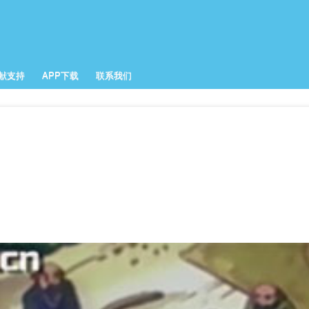
跳
转
到
主
要
献支持
APP下载
联系我们
内
容