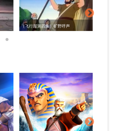
（飞行屋第四集）旷野呼声
（飞行屋第五