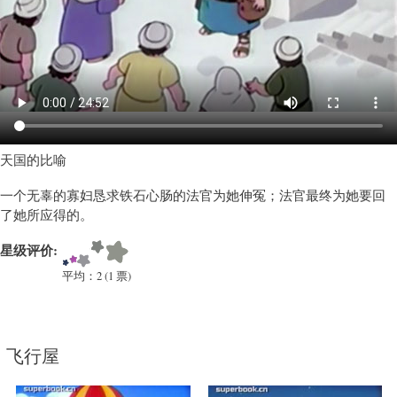
教
育
类
卡
通)
天国的比喻
一个无辜的寡妇恳求铁石心肠的法官为她伸冤；法官最终为她要回
了她所应得的。
星级评价:
平均：
2
(
1
票)
飞行屋