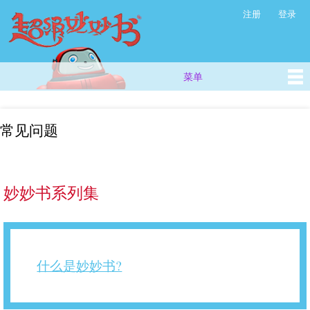
超
跳
注册
登录
次级菜单
级
转
妙
到
主
妙
要
书
菜单
主菜单
内
(西
容
方
儿
常见问题
童
故
事
_
妙妙书系列集
儿
童
早
教
视
什么是妙妙书?
频
_