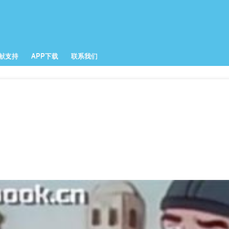
跳
转
到
主
要
献支持
APP下载
联系我们
内
容