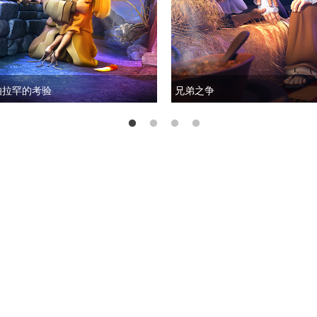
伯拉罕的考验
兄弟之争