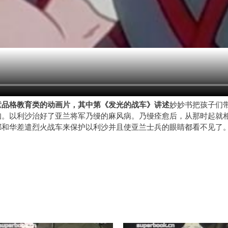
童品格教育类的动画片，其中第《发光的战车》讲述
妙妙书把孩子们
知。以利沙治好了亚兰将军乃缦的麻风病。乃缦痊愈后，从那时起就
耶和华差遣烈火战车来保护以利沙并且使亚兰士兵的眼睛都看不见了