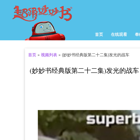
次级菜单
超
级
妙
妙
首页
在线观看
奉
主菜单
书
(西
首页
»
视频列表
»
(妙妙书经典版第二十二集)发光的战车
方
你在这里
儿
(妙妙书经典版第二十二集)发光的战车
童
故
事
_
儿
童
早
教
视