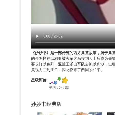
《妙妙书》是一部传统的西方儿童故事，属于儿
的是怎样在以利亚被火车火马接到天上后成为先
要攻打以色列，亚兰王派出军队去抓以利沙，但
复视力回到亚兰，因此换来了两国的和平。
星级评价:
平均：
5
(
1
票)
妙妙书经典版