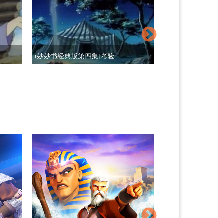
(妙妙书经典版第四集)考验
(妙妙书经典版