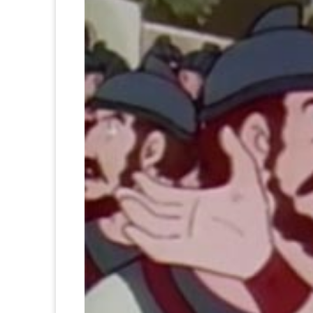
频
_
教
育
类
卡
通)