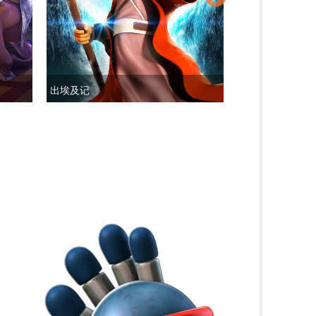
出埃及记
摩西十诫