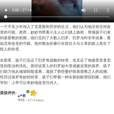
教
育
类
卡
通)
一个不良少年闯入了克里斯和乔伊的生活，他们认为他没有任何改
变的可能。然而，妙妙书带着小主人公们踏上旅程，带领孩子们来
到基督教的初期，他们见到了大数人扫罗。扫罗当时非常凶暴，看
似没有改变的可能。他对教会的暴行在前往大马士革的路上发生了
惊人的转变。
在那里，孩子们见证了扫罗奇迹般的转变，也见证了他接受亚拿尼
亚的医治和洗礼。曾经迫害人的扫罗如今变成被迫害的保罗。孩子
们助力他从城墙惊险逃离，逃脱了那些要铲除基督教之人的追捕。
经历过保罗奇妙的转变，孩子们带着一种全新的盼望回到家。他们
学到：上帝可以奇妙地改变任何人。
星级评价:
平均：
4.7
(
3
votes)