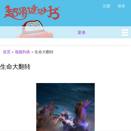
超
跳
注册
登录
次级菜单
级
转
妙
到
主
妙
要
书
菜单
主菜单
内
(西
容
方
儿
首页
»
视频列表
»
生命大翻转
你在这里
童
故
生命大翻转
事
_
儿
童
早
教
视
频
_